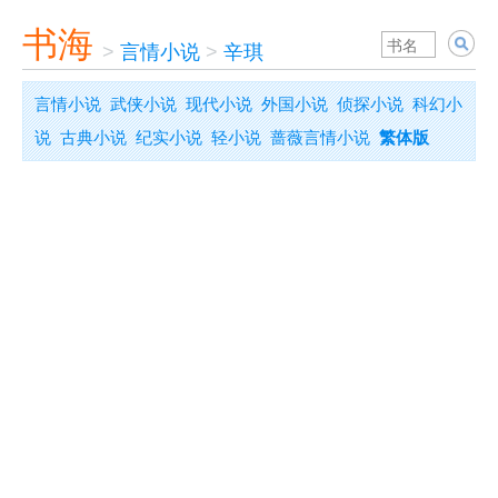
书海
>
言情小说
>
辛琪
言情小说
武侠小说
现代小说
外国小说
侦探小说
科幻小
说
古典小说
纪实小说
轻小说
蔷薇言情小说
繁体版