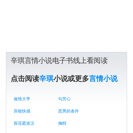
辛琪言情小说电子书线上看阅读
点击阅读
辛琪
小说或更多
言情小说
催情大亨
勾芳心
异能快感
恶男的条件
探花霸道汉
掬馡