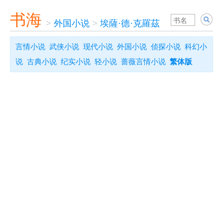
书海
>
外国小说
>
埃薩·德·克羅茲
言情小说
武侠小说
现代小说
外国小说
侦探小说
科幻小
说
古典小说
纪实小说
轻小说
蔷薇言情小说
繁体版