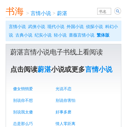
书海
>
言情小说
>
蔚湛
言情小说
武侠小说
现代小说
外国小说
侦探小说
科幻小
说
古典小说
纪实小说
轻小说
蔷薇言情小说
繁体版
蔚湛言情小说电子书线上看阅读
点击阅读
蔚湛
小说或更多
言情小说
傻女悄悄爱
光说不恋
别说你不想
别说你害怕
别说我太傻
好事多磨
总是那么巧
情人零距离