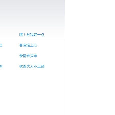
嘿！对我好一点
娃
春色恼上心
爱情谁买单
你
钦差大人不正经