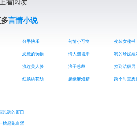
上看阅读
更多
言情小说
分手快乐
勾情小可怜
变装女秘书
恶魔的玩物
情人翻墙来
我的珍妮娃
流连美人膝
浪子总裁
煞到洁癖男
红娘桃花劫
超级麻烦精
跨个时空想
做假民調的窗口
第一槍起跑白營