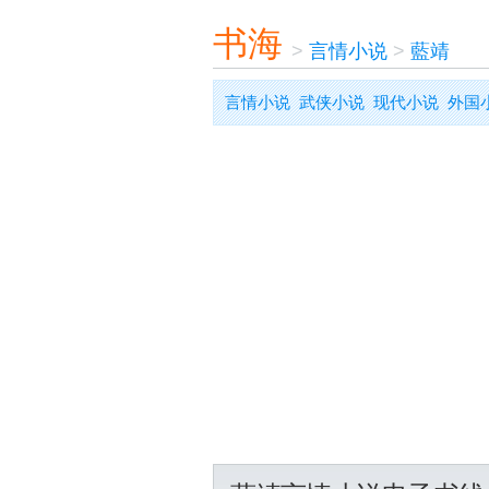
书海
>
言情小说
>
藍靖
言情小说
武侠小说
现代小说
外国