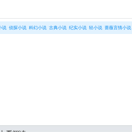
小说
侦探小说
科幻小说
古典小说
纪实小说
轻小说
蔷薇言情小说