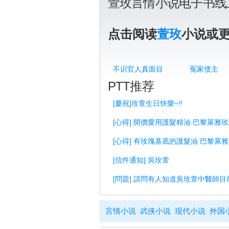
萱玫言情小说电子书线
点击阅读
萱玫
小说或
不识官人真面目
冤家债主
PTT推荐
[慶祝]玫萱生日快樂~!!
[心得] 開價愛用護髮精油 巴黎萊雅玫
[心得] 有玫瑰基底的護髮油 巴黎萊
[信件通知] 吳玫萱
[問題] 請問有人知道吳玫萱中醫師
言情小说
武侠小说
现代小说
外国