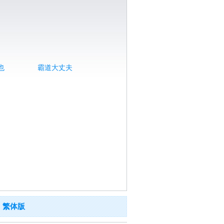
也
霸道大丈夫
繁体版