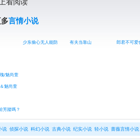
上看阅读
更多
言情小说
少东偷心无人能防
有夫当靠山
郎君不可爱
瑰/魅尚萱
雅＆魅尚萱
目前芳蹤嗎？
小说
侦探小说
科幻小说
古典小说
纪实小说
轻小说
蔷薇言情小说