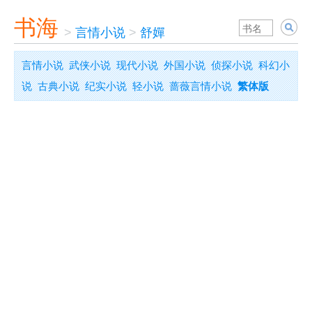
书海
>
言情小说
>
舒嬋
言情小说
武侠小说
现代小说
外国小说
侦探小说
科幻小
说
古典小说
纪实小说
轻小说
蔷薇言情小说
繁体版