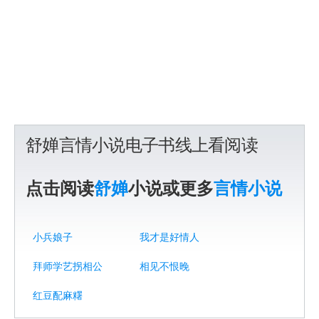
舒婵言情小说电子书线上看阅读
点击阅读
舒婵
小说或更多
言情小说
小兵娘子
我才是好情人
拜师学艺拐相公
相见不恨晚
红豆配麻糬