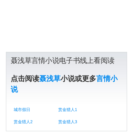
聂浅草言情小说电子书线上看阅读
点击阅读
聂浅草
小说或更多
言情小
说
城市假日
赏金猎人1
赏金猎人2
赏金猎人3