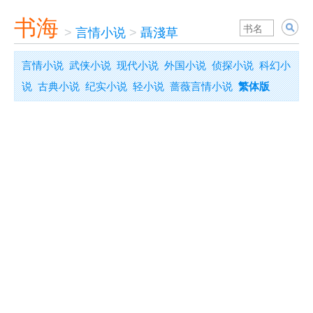
书海
>
言情小说
>
聶淺草
言情小说
武侠小说
现代小说
外国小说
侦探小说
科幻小
说
古典小说
纪实小说
轻小说
蔷薇言情小说
繁体版