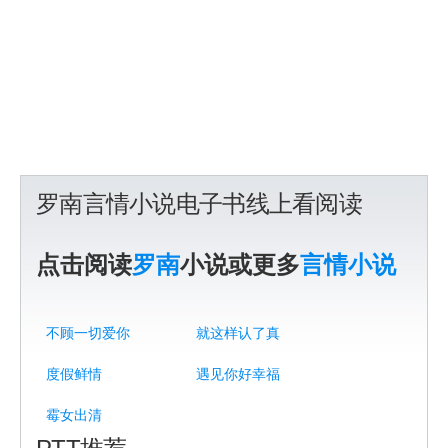
罗南言情小说电子书线上看阅读
点击阅读
罗南
小说或更多
言情小说
不顾一切爱你
就这样认了真
度假鲜情
遇见你好幸福
霉女出清