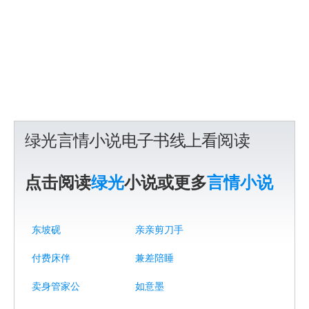
绿光言情小说电子书线上看阅读
点击阅读
绿光
小说或更多
言情小说
东坡砚
亲亲剪刀手
付费床伴
兼差陪睡
卖身管家公
如意墨