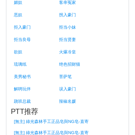
媚奴
客串冤家
恶奴
拐入豪门
拒入豪门
拒当小妹
拒当良母
拒当贤妻
欲奴
火爆冷皇
琉璃纸
绝色招财猫
美男秘书
菩萨笔
解聘玩伴
误入豪门
跷班总裁
辣椒名媛
PTT推荐
[無主] 綠光森林手工正品皂與NG皂-直寄
[無主] 綠光森林手工正品皂與NG皂-直寄