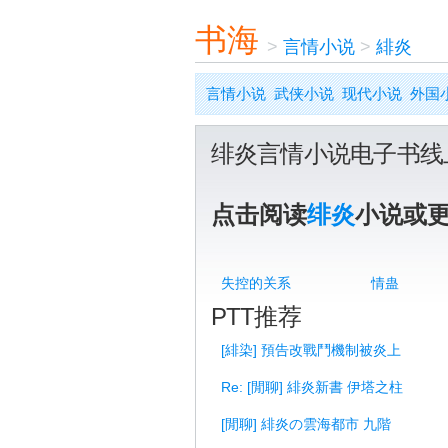
书海
>
言情小说
>
緋炎
言情小说
武侠小说
现代小说
外国
绯炎言情小说电子书线
点击阅读
绯炎
小说或
失控的关系
情蛊
PTT推荐
[緋染] 預告改戰鬥機制被炎上
Re: [閒聊] 緋炎新書 伊塔之柱
[閒聊] 緋炎の雲海都市 九階