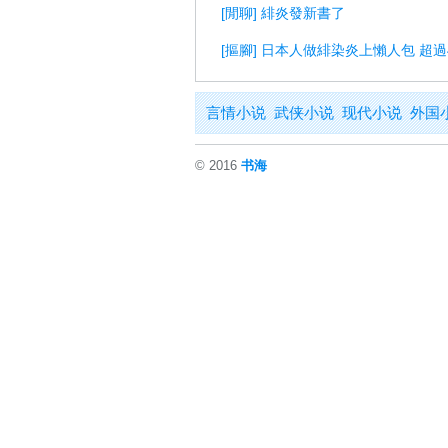
[閒聊] 緋炎發新書了
[摳腳] 日本人做緋染炎上懶人包 超過
言情小说
武侠小说
现代小说
外国
© 2016
书海