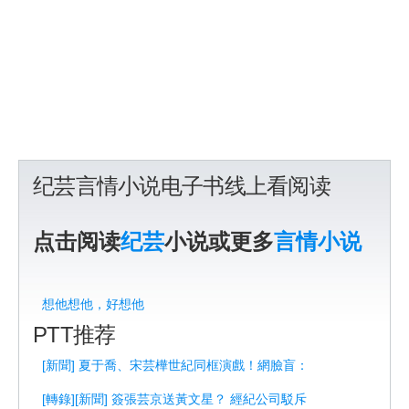
纪芸言情小说电子书线上看阅读
点击阅读
纪芸
小说或更多
言情小说
想他想他，好想他
PTT推荐
[新聞] 夏于喬、宋芸樺世紀同框演戲！網臉盲：
[轉錄][新聞] 簽張芸京送黃文星？ 經紀公司駁斥