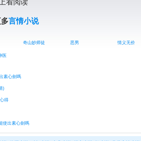
上看阅读
更多
言情小说
奇山妙师徒
恶男
情义无价
神医
使出素心劍嗎
情)
素心得
女還能使出素心劍嗎