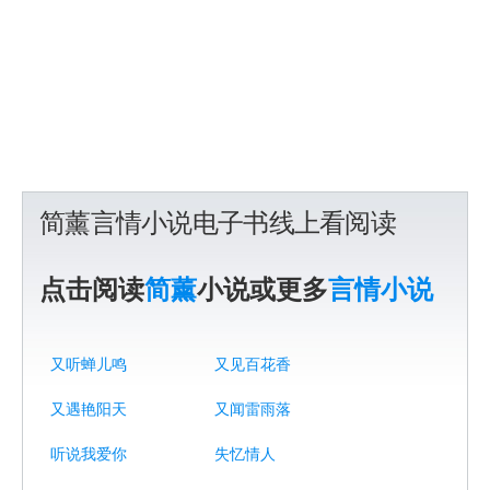
简薰言情小说电子书线上看阅读
点击阅读
简薰
小说或更多
言情小说
又听蝉儿鸣
又见百花香
又遇艳阳天
又闻雷雨落
听说我爱你
失忆情人