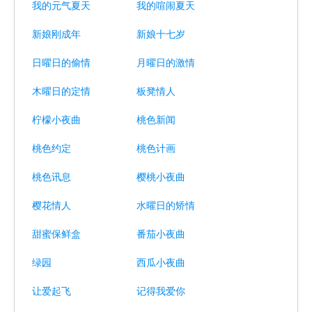
我的元气夏天
我的喧闹夏天
新娘刚成年
新娘十七岁
日曜日的偷情
月曜日的激情
木曜日的定情
板凳情人
柠檬小夜曲
桃色新闻
桃色约定
桃色计画
桃色讯息
樱桃小夜曲
樱花情人
水曜日的矫情
甜蜜保鲜盒
番茄小夜曲
绿园
西瓜小夜曲
让爱起飞
记得我爱你