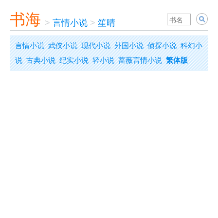
书海
>
言情小说
>
笙晴
言情小说
武侠小说
现代小说
外国小说
侦探小说
科幻小
说
古典小说
纪实小说
轻小说
蔷薇言情小说
繁体版