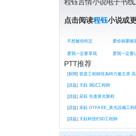
程钰言情小说电子书线
点击阅读
程钰
小说或
不想被你吃定
爱你就要唬
爱我一定要罩我
爱我一定要
PTT推荐
[新聞] 曾是工程師現為時力黨主席 高
[請益] 天鈺 測試工程師
[請益] 采鈺 先進黃光製程
[請益] 采鈺 OTFA EE_黃光設備工程
[請益] 天鈺科技ESD工程師