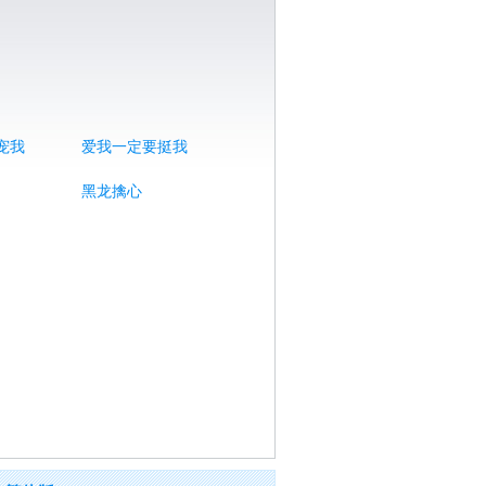
宠我
爱我一定要挺我
黑龙擒心