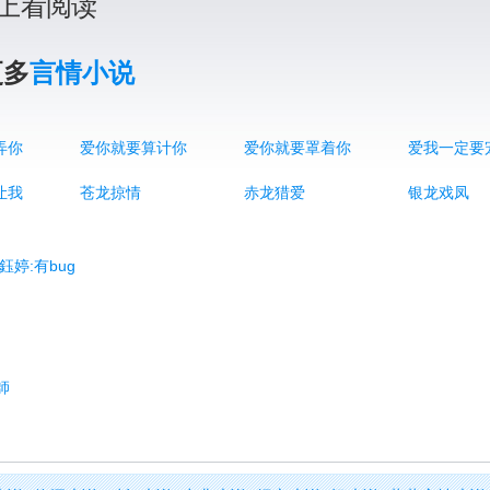
上看阅读
更多
言情小说
弄你
爱你就要算计你
爱你就要罩着你
爱我一定要
让我
苍龙掠情
赤龙猎爱
银龙戏凤
鈺婷:有bug
師