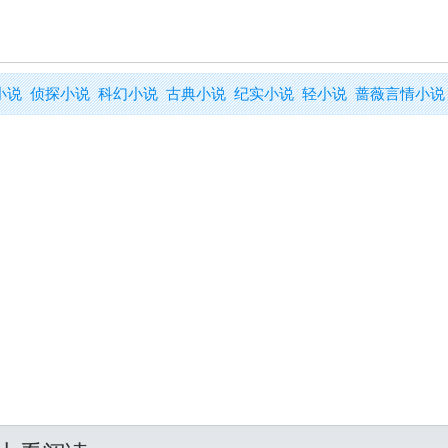
小说
侦探小说
科幻小说
古典小说
纪实小说
轻小说
蔷薇言情小说