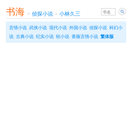
书海
>
侦探小说
>
小林久三
言情小说
武侠小说
现代小说
外国小说
侦探小说
科幻小
说
古典小说
纪实小说
轻小说
蔷薇言情小说
繁体版