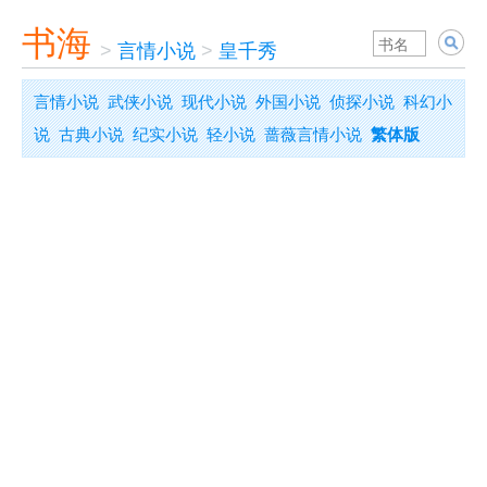
书海
>
言情小说
>
皇千秀
言情小说
武侠小说
现代小说
外国小说
侦探小说
科幻小
说
古典小说
纪实小说
轻小说
蔷薇言情小说
繁体版