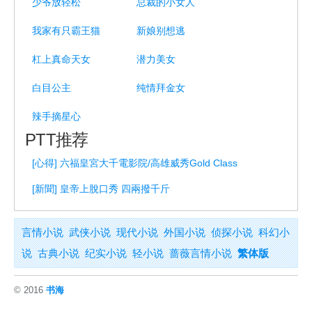
少爷放轻松
总裁的小女人
我家有只霸王猫
新娘别想逃
杠上真命天女
潜力美女
白目公主
纯情拜金女
辣手摘星心
PTT推荐
[心得] 六福皇宮大千電影院/高雄威秀Gold Class
[新聞] 皇帝上脫口秀 四兩撥千斤
言情小说
武侠小说
现代小说
外国小说
侦探小说
科幻小
说
古典小说
纪实小说
轻小说
蔷薇言情小说
繁体版
© 2016
书海