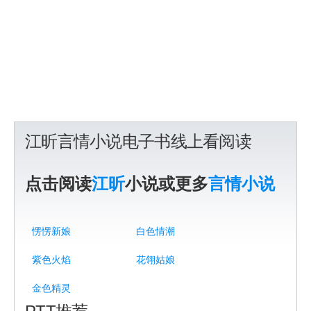
江昕言情小说电子书线上看阅读
点击阅读
江昕
小说或更多
言情小说
愣愣新娘
白色情潮
紫色火焰
花翎姑娘
金色精灵