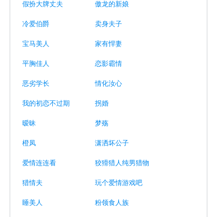
假扮大牌丈夫
傲龙的新娘
冷爱伯爵
卖身夫子
宝马美人
家有悍妻
平胸佳人
恋影霸情
恶劣学长
情化汝心
我的初恋不过期
拐婚
暧昧
梦殇
橙凤
潇洒坏公子
爱情连连看
狡猾猎人纯男猎物
猎情夫
玩个爱情游戏吧
睡美人
粉领食人族