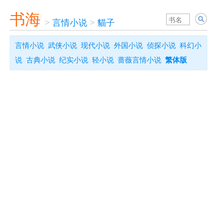
书海
>
言情小说
>
貓子
言情小说
武侠小说
现代小说
外国小说
侦探小说
科幻小
说
古典小说
纪实小说
轻小说
蔷薇言情小说
繁体版