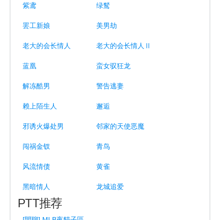
紫鸢
绿鹙
罢工新娘
美男劫
老大的会长情人
老大的会长情人Ⅱ
蓝凰
蛮女驭狂龙
解冻酷男
警告逃妻
赖上陌生人
邂逅
邪诱火爆处男
邻家的天使恶魔
闯祸金钗
青鸟
风流情债
黄雀
黑暗情人
龙城追爱
PTT推荐
[閒聊] MLB夜貓子區