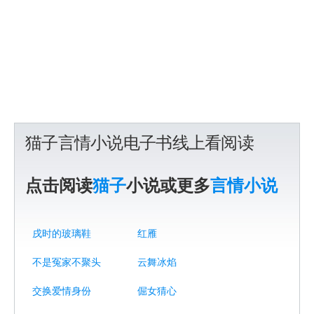
猫子言情小说电子书线上看阅读
点击阅读
猫子
小说或更多
言情小说
戌时的玻璃鞋
红雁
不是冤家不聚头
云舞冰焰
交换爱情身份
倔女猜心