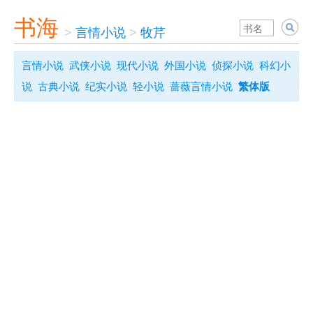
书海
>
言情小说
>
牧芹
言情小说
武侠小说
现代小说
外国小说
侦探小说
科幻小
说
古典小说
纪实小说
轻小说
蔷薇言情小说
繁体版