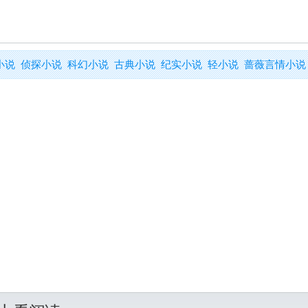
小说
侦探小说
科幻小说
古典小说
纪实小说
轻小说
蔷薇言情小说