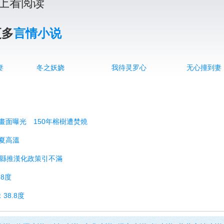
上看阅读
更多
言情小说
妻
冬之妖娆
我待灵罗心
无心撞到妻
」畫面曝光 150年榕樹遭焚燒
入夏高溫
河縣推漢化政策引不滿
8度
38.8度