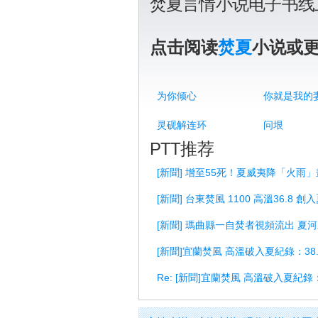
焚夏言情小说电子书线
点击阅读
焚夏
小说或
为你倾心
你就是我的
灵砚解连环
问垠
PTT推荐
[新聞] 增至55死！夏威夷降「火雨
[新聞] 台東焚風 1100 高溫36.8 創
[新聞] 瑪曲縣一自焚者視頻流出 夏
[新聞]宜蘭焚風 高溫破入夏紀錄：38.
Re: [新聞]宜蘭焚風 高溫破入夏紀錄：