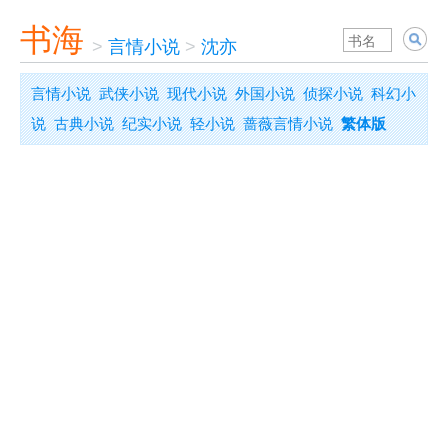
书海
>
言情小说
>
沈亦
言情小说
武侠小说
现代小说
外国小说
侦探小说
科幻小
说
古典小说
纪实小说
轻小说
蔷薇言情小说
繁体版