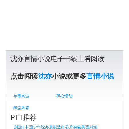
沈亦言情小说电子书线上看阅读
点击阅读
沈亦
小说或更多
言情小说
孕事风波
碎心情劫
醉恋风霜
PTT推荐
[討論] 中國少年沈亦晨製造出芯片突破美國封鎖