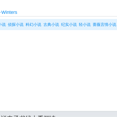
·Winters
小说
侦探小说
科幻小说
古典小说
纪实小说
轻小说
蔷薇言情小说