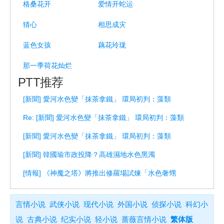
格桑花开
爱情开蛇运
猜心
相思成灾
蓝色女孩
藕花玲珑
那一季荷花灿烂
PTT推荐
[新聞] 愛河水色變「抹茶拿鐵」 環局初判：藻類
Re: [新聞] 愛河水色變「抹茶拿鐵」 環局初判：藻類
[新聞] 愛河水色變「抹茶拿鐵」 環局初判：藻類
[新聞] 韓國瑜市政投降？高雄濕地水色黑濁
[情報] 《神魔之塔》將推出修羅場試煉「水色奢甥
言情小说
武侠小说
现代小说
外国小说
侦探小说
科幻小
说
古典小说
纪实小说
轻小说
蔷薇言情小说
繁体版