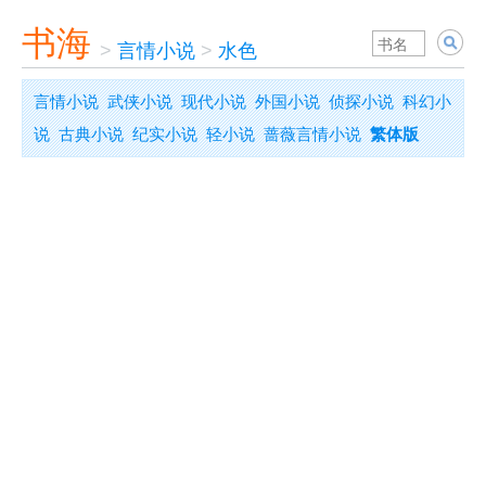
书海
>
言情小说
>
水色
言情小说
武侠小说
现代小说
外国小说
侦探小说
科幻小
说
古典小说
纪实小说
轻小说
蔷薇言情小说
繁体版