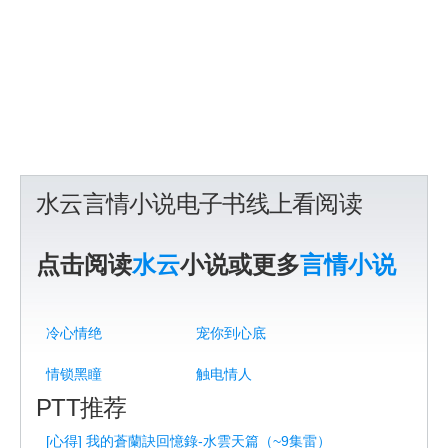
水云言情小说电子书线上看阅读
点击阅读
水云
小说或更多
言情小说
冷心情绝
宠你到心底
情锁黑瞳
触电情人
PTT推荐
[心得] 我的蒼蘭訣回憶錄-水雲天篇（~9集雷）