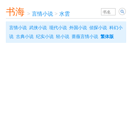
书海
>
言情小说
>
水雲
言情小说
武侠小说
现代小说
外国小说
侦探小说
科幻小
说
古典小说
纪实小说
轻小说
蔷薇言情小说
繁体版