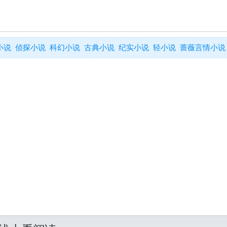
小说
侦探小说
科幻小说
古典小说
纪实小说
轻小说
蔷薇言情小说