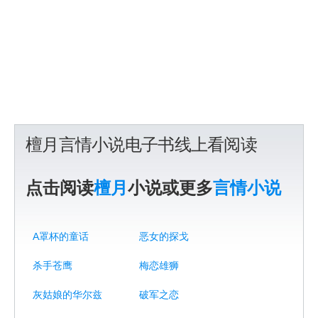
檀月言情小说电子书线上看阅读
点击阅读
檀月
小说或更多
言情小说
A罩杯的童话
恶女的探戈
杀手苍鹰
梅恋雄狮
灰姑娘的华尔兹
破军之恋