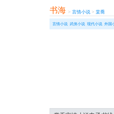
书海
>
言情小说
>
棠喬
言情小说
武侠小说
现代小说
外国