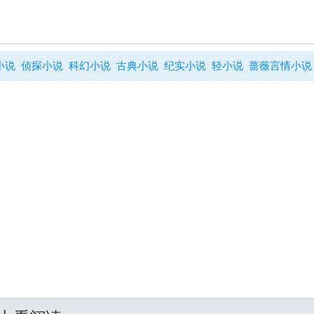
小说
侦探小说
科幻小说
古典小说
纪实小说
轻小说
蔷薇言情小说