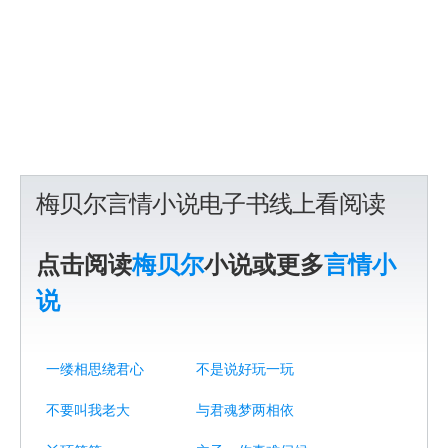
梅贝尔言情小说电子书线上看阅读
点击阅读
梅贝尔
小说或更多
言情小
说
一缕相思绕君心
不是说好玩一玩
不要叫我老大
与君魂梦两相依