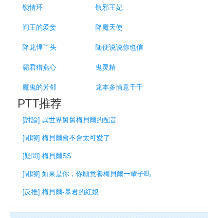
锁情环
镇邪王妃
阎王的爱妾
降魔天使
降龙悍丫头
随便说说你也信
霸君猎燕心
鬼灵精
魔鬼的芳邻
龙本多情意千千
PTT推荐
[討論] 異世界舅舅梅貝爾的配音
[閒聊] 梅貝爾會不會太可愛了
[疑問] 梅貝爾SS
[閒聊] 如果是你，你願意養梅貝爾一輩子嗎
[反推] 梅貝爾-暴君的紅娘