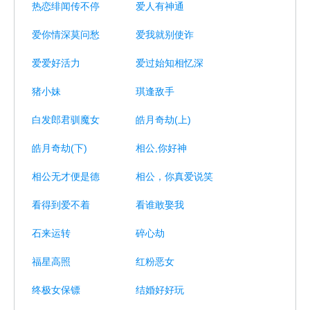
热恋绯闻传不停
爱人有神通
爱你情深莫问愁
爱我就别使诈
爱爱好活力
爱过始知相忆深
猪小妹
琪逢敌手
白发郎君驯魔女
皓月奇劫(上)
皓月奇劫(下)
相公,你好神
相公无才便是德
相公，你真爱说笑
看得到爱不着
看谁敢娶我
石来运转
碎心劫
福星高照
红粉恶女
终极女保镖
结婚好好玩