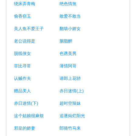
绕床弄青梅
绝色情煞
偷香窃玉
敢爱不敢当
美人鱼不爱王子
翻墙小娇女
老公说得是
胭脂醉
脱线侠女
色诱美男
菲比寻常
薄情阿哥
认贼作夫
请郎上花轿
赠品美人
赤日迷情(上)
赤日迷情(下)
超时空辣妹
这个姑娘很麻烦
追逐灿烂阳光
邪皇的娇妻
郎骑竹马来