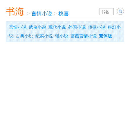
书海
>
言情小说
>
桃喜
言情小说
武侠小说
现代小说
外国小说
侦探小说
科幻小
说
古典小说
纪实小说
轻小说
蔷薇言情小说
繁体版