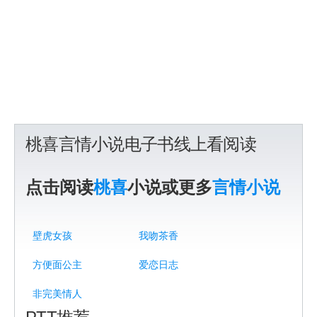
桃喜言情小说电子书线上看阅读
点击阅读
桃喜
小说或更多
言情小说
壁虎女孩
我吻茶香
方便面公主
爱恋日志
非完美情人