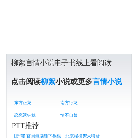
柳絮言情小说电子书线上看阅读
点击阅读
柳絮
小说或更多
言情小说
东方正龙
南方行龙
恋恋迟钝妹
情不自禁
PTT推荐
[新聞] 官員無腦種下禍根 北京楊柳絮大噴發