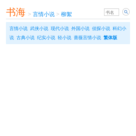
书海
>
言情小说
>
柳絮
言情小说
武侠小说
现代小说
外国小说
侦探小说
科幻小
说
古典小说
纪实小说
轻小说
蔷薇言情小说
繁体版