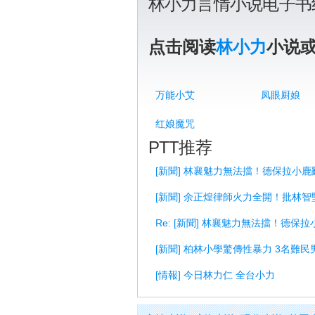
林小力言情小说电子书
点击阅读
林小力
小说
万能小艾
凤眼厨娘
红娘魔咒
PTT推荐
[新聞] 林襄魅力無法擋！德保拉小
[新聞] 余正煌律師火力全開！批林
Re: [新聞] 林襄魅力無法擋！德保
[新聞] 柏林小學驚傳性暴力 3名難
[情報] 今日林力仁 全台小力