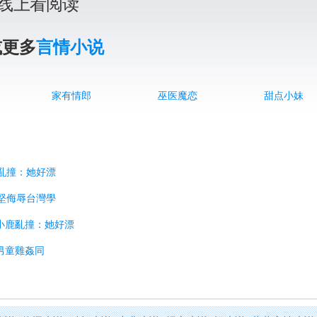
线上看阅读
或更多
言情小说
家有情郎
巫医魔恋
甜点小妹
鹿亂撞：她好漂
智堅侮辱台灣學
拉小鹿亂撞：她好漂
民男童雞姦同