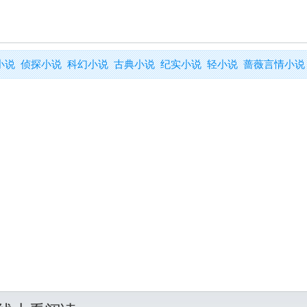
小说
侦探小说
科幻小说
古典小说
纪实小说
轻小说
蔷薇言情小说