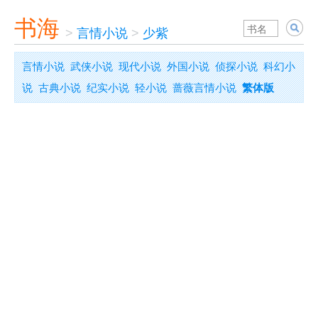
书海
>
言情小说
>
少紫
言情小说
武侠小说
现代小说
外国小说
侦探小说
科幻小
说
古典小说
纪实小说
轻小说
蔷薇言情小说
繁体版