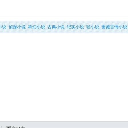
小说
侦探小说
科幻小说
古典小说
纪实小说
轻小说
蔷薇言情小说