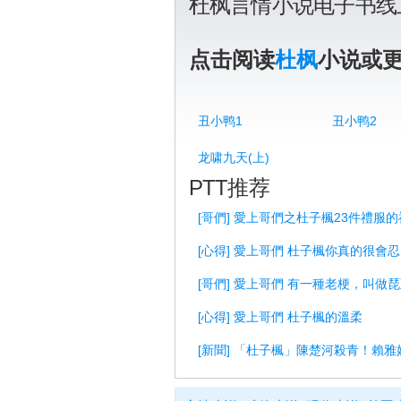
杜枫言情小说电子书线
点击阅读
杜枫
小说或
丑小鸭1
丑小鸭2
龙啸九天(上)
PTT推荐
[哥們] 愛上哥們之杜子楓23件禮服
[心得] 愛上哥們 杜子楓你真的很會
[哥們] 愛上哥們 有一種老梗，叫做
[心得] 愛上哥們 杜子楓的溫柔
[新聞] 「杜子楓」陳楚河殺青！賴