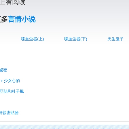
上看阅读
更多
言情小说
喋血尘嚣(上)
喋血尘嚣(下)
天生鬼子
的祕密
忍＋少女心的
琵亞諾和杜子楓
雅妍親密貼臉