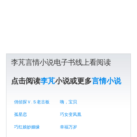
李芃言情小说电子书线上看阅读
点击阅读
李芃
小说或更多
言情小说
俏侦探Ｖ.Ｓ老古板
嗨，宝贝
孤星恋
巧女变凤凰
巧红娘妙姻缘
幸福万岁