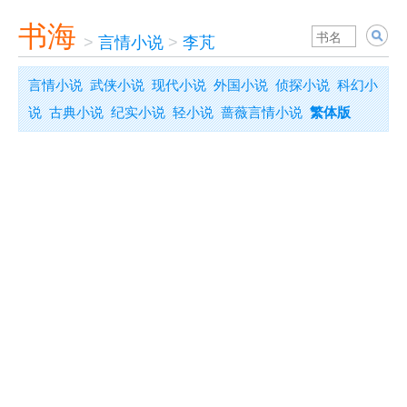
书海
>
言情小说
>
李芃
言情小说
武侠小说
现代小说
外国小说
侦探小说
科幻小
说
古典小说
纪实小说
轻小说
蔷薇言情小说
繁体版