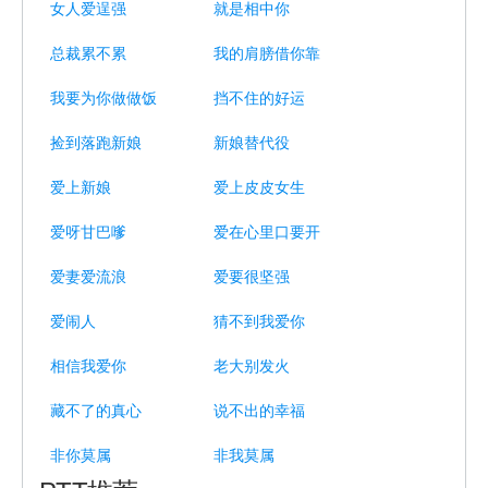
女人爱逞强
就是相中你
总裁累不累
我的肩膀借你靠
我要为你做做饭
挡不住的好运
捡到落跑新娘
新娘替代役
爱上新娘
爱上皮皮女生
爱呀甘巴嗲
爱在心里口要开
爱妻爱流浪
爱要很坚强
爱闹人
猜不到我爱你
相信我爱你
老大别发火
藏不了的真心
说不出的幸福
非你莫属
非我莫属