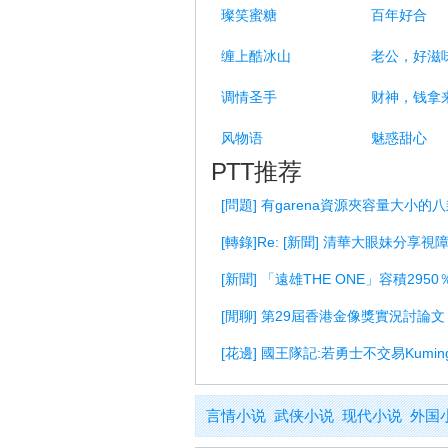
璨笑蜜糖
百年好合
缠上酷冰山
老公，好滋
调情圣手
财神，钱拿
风物语
魅惑甜心
PTT推荐
[問題] 有garena資源夾容量大小的
[轉錄]Re: [新聞] 清華大眼妹分享視
[新聞] 「遠雄THE ONE」容積295
[閒聊] 第29屆香港金像獎實況討論
[花邊] 國王隊記:若勇士不交易Kumi
言情小说
武侠小说
现代小说
外国