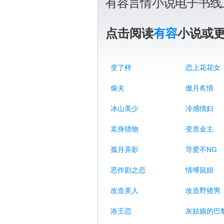
有容言情小说电子书线
点击阅读
有容
小说或
变了样
恋上花花女
偷夫
傲月炙情
冰山美少
冷感情妇
卖身猎物
变质金主
孤月弄影
导爱不NG
恶作剧之恋
情缚鼠妞
改造美人
改造野猪男
洛王恋
灰姑娘的巴