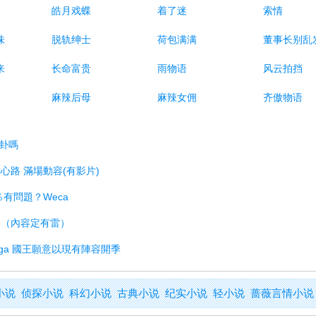
皓月戏蝶
着了迷
索情
味
脱轨绅士
荷包满满
董事长别乱
来
长命富贵
雨物语
风云拍挡
麻辣后母
麻辣女佣
齐傲物语
八卦嗎
障心路 滿場動容(有影片)
0％有問題？Weca
文 （內容定有雷）
nga 國王願意以現有陣容開季
小说
侦探小说
科幻小说
古典小说
纪实小说
轻小说
蔷薇言情小说