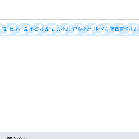
小说
侦探小说
科幻小说
古典小说
纪实小说
轻小说
蔷薇言情小说