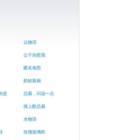
云物语
公子别惹我
匿名相思
奶娃新娘
的是
总裁，闪远一点
撞上酷总裁
水物语
转
玫瑰玻璃鞋