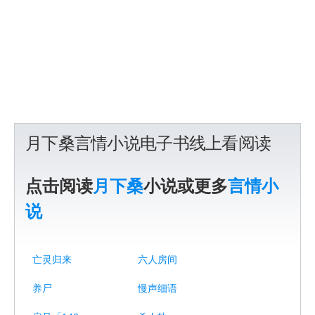
月下桑言情小说电子书线上看阅读
点击阅读
月下桑
小说或更多
言情小
说
亡灵归来
六人房间
养尸
慢声细语