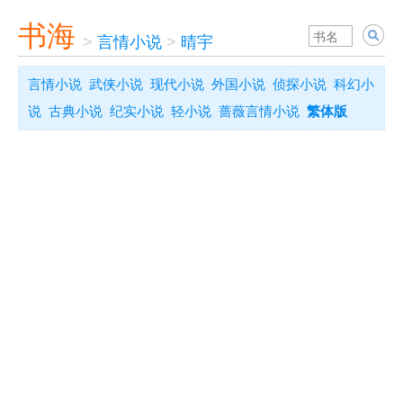
书海
>
言情小说
>
晴宇
言情小说
武侠小说
现代小说
外国小说
侦探小说
科幻小
说
古典小说
纪实小说
轻小说
蔷薇言情小说
繁体版