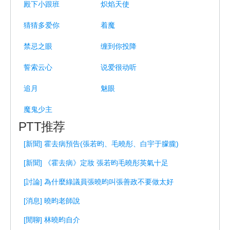
殿下小跟班
炽焰天使
猜猜多爱你
着魔
禁忌之眼
缠到你投降
誓索云心
说爱很动听
追月
魅眼
魔鬼少主
PTT推荐
[新聞] 霍去病預告(張若昀、毛曉彤、白宇于朦朧)
[新聞] 《霍去病》定妝 張若昀毛曉彤英氣十足
[討論] 為什麼綠議員張曉昀叫張善政不要做太好
[消息] 曉昀老師說
[閒聊] 林曉昀自介