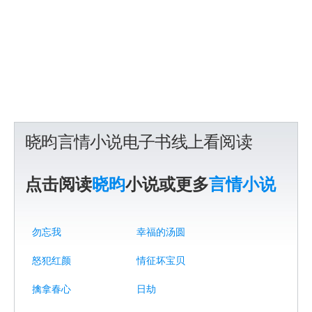
晓昀言情小说电子书线上看阅读
点击阅读
晓昀
小说或更多
言情小说
勿忘我
幸福的汤圆
怒犯红颜
情征坏宝贝
擒拿春心
日劫