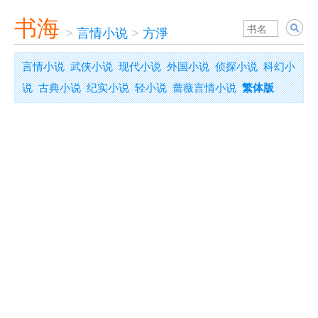
书海
>
言情小说
>
方淨
言情小说
武侠小说
现代小说
外国小说
侦探小说
科幻小
说
古典小说
纪实小说
轻小说
蔷薇言情小说
繁体版