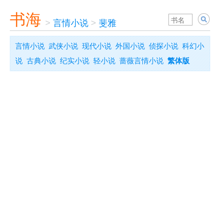
书海
>
言情小说
>
斐雅
言情小说
武侠小说
现代小说
外国小说
侦探小说
科幻小
说
古典小说
纪实小说
轻小说
蔷薇言情小说
繁体版