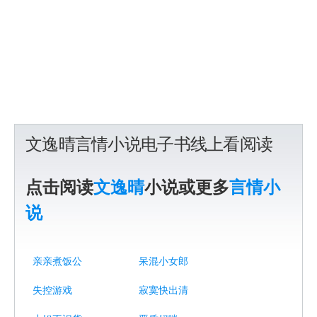
文逸晴言情小说电子书线上看阅读
点击阅读
文逸晴
小说或更多
言情小
说
亲亲煮饭公
呆混小女郎
失控游戏
寂寞快出清