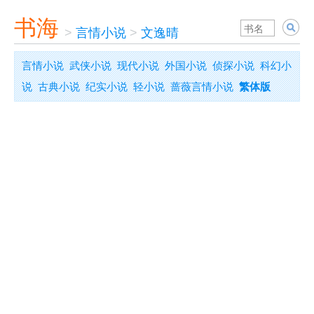
书海
>
言情小说
>
文逸晴
言情小说
武侠小说
现代小说
外国小说
侦探小说
科幻小
说
古典小说
纪实小说
轻小说
蔷薇言情小说
繁体版