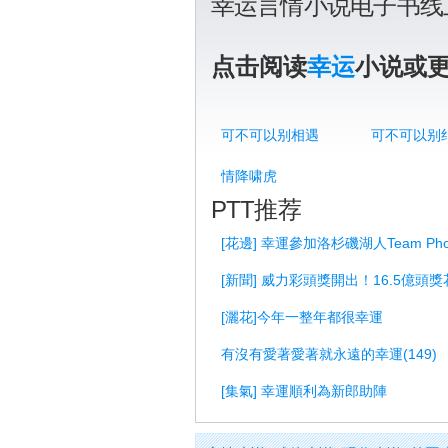
幸运言情小说电子书线
点击阅读
幸运
小说或
可不可以别相遇
可不可以别
情降啸虎
PTT推荐
[花邊] 幸運參加洛杉磯湖人Team Phot
[新聞] 威力彩頭獎開出！16.5億頭
[灑花]今年一整年都很幸運
有沒有愛著愛著就永遠的幸運(149)
[集氣] 幸運順利為新郎助陣