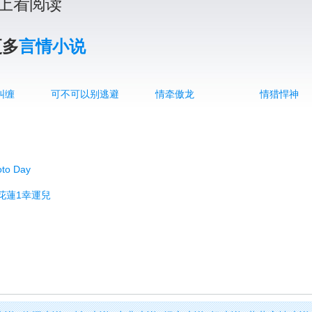
上看阅读
更多
言情小说
纠缠
可不可以别逃避
情牵傲龙
情猎悍神
o Day
獎花蓮1幸運兒