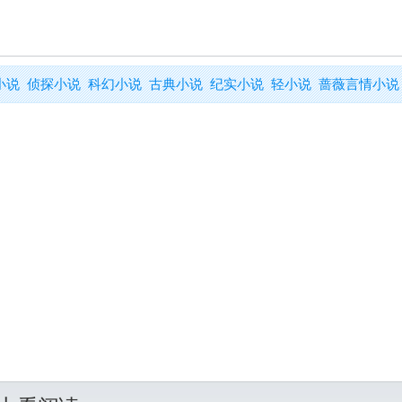
小说
侦探小说
科幻小说
古典小说
纪实小说
轻小说
蔷薇言情小说