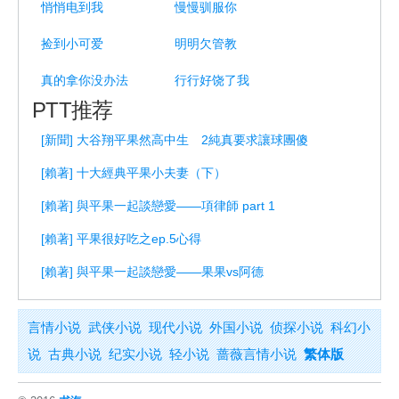
悄悄电到我
慢慢驯服你
捡到小可爱
明明欠管教
真的拿你没办法
行行好饶了我
PTT推荐
[新聞] 大谷翔平果然高中生 2純真要求讓球團傻
[賴著] 十大經典平果小夫妻（下）
[賴著] 與平果一起談戀愛——項律師 part 1
[賴著] 平果很好吃之ep.5心得
[賴著] 與平果一起談戀愛——果果vs阿德
言情小说
武侠小说
现代小说
外国小说
侦探小说
科幻小
说
古典小说
纪实小说
轻小说
蔷薇言情小说
繁体版