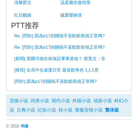
清黎郡主
温柔藏在傲情里
红豆醋娘
贼窝暧昧情
PTT推荐
Re: [問卦] 因為b17的關係不喜歡館長很正常嗎?
Re: [問卦] 因為b17的關係不喜歡館長很正常嗎?
[新聞] 英國可能在南海設軍事基地？ 蔡英文：非
[推投] 女高中生虛度日常 最喜歡角色 1人1票
[問卦] 因為b17的關係不喜歡館長很正常嗎?
言情小说
武侠小说
现代小说
外国小说
侦探小说
科幻小
说
古典小说
纪实小说
轻小说
蔷薇言情小说
繁体版
© 2016
书海