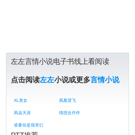
左左言情小说电子书线上看阅读
点击阅读
左左
小说或更多
言情小说
XL美女
凤凰背飞
凤追天涯
情惑女仵作
谁要你是我哥们