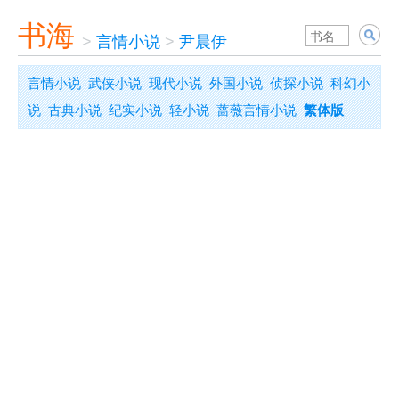
书海
>
言情小说
>
尹晨伊
言情小说
武侠小说
现代小说
外国小说
侦探小说
科幻小
说
古典小说
纪实小说
轻小说
蔷薇言情小说
繁体版