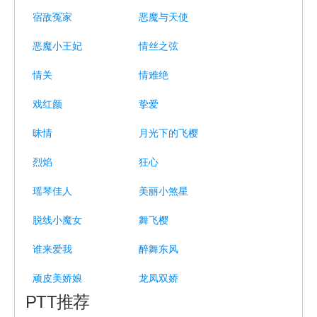
宿敌冤家
恶魔与天使
恶魔小王妃
情丝之弦
情关
情难绝
戏红颜
挚爱
昧情
月光下的飞樱
烈焰
狂心
瑶琴佳人
美丽小煞星
脱线小魔女
舞飞樱
谁来爱我
醉舞东风
顽皮美娇娘
龙凤双娇
PTT推荐