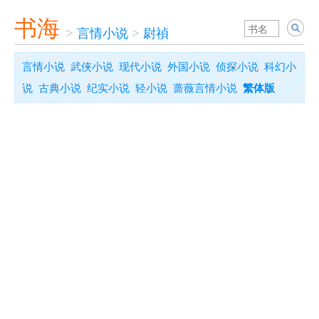
书海
>
言情小说
>
尉禎
言情小说
武侠小说
现代小说
外国小说
侦探小说
科幻小
说
古典小说
纪实小说
轻小说
蔷薇言情小说
繁体版